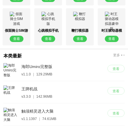
假面骑士SIM游
心跳模拟手机
鞭打模拟器
时王驱动器模
戏
版
拟器豪华版
查看
查看
查看
查看
更多
本类最新
海郎Umiro完整版
查看
v1.1.0
|
129.29MB
王牌机战
查看
v3.3.0
|
142.96MB
触须精灵进入大脑
查看
v1.1.1397
|
74.61MB