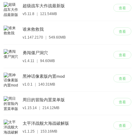
超级战车大作战最新版
查看
v5.11.8
|
121.54MB
谁来救救我
查看
v1.147.2170
|
549.60MB
勇闯僵尸洞穴
查看
v1.4.11
|
94.60MB
黑神话像素版内置mod
查看
v1.0.1
|
140.31MB
周日的冒险内置菜单版
查看
v1.15.14
|
214.12MB
太平洋战舰大海战破解版
查看
v1.1.25
|
153.16MB