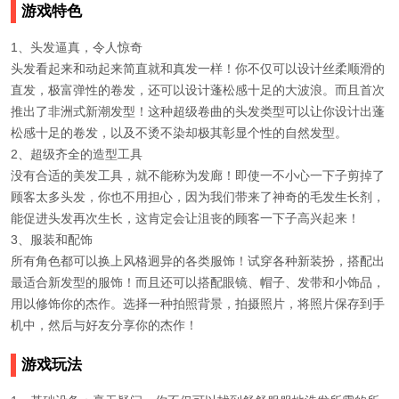
游戏特色
1、头发逼真，令人惊奇
头发看起来和动起来简直就和真发一样！你不仅可以设计丝柔顺滑的
直发，极富弹性的卷发，还可以设计蓬松感十足的大波浪。而且首次
推出了非洲式新潮发型！这种超级卷曲的头发类型可以让你设计出蓬
松感十足的卷发，以及不烫不染却极其彰显个性的自然发型。
2、超级齐全的造型工具
没有合适的美发工具，就不能称为发廊！即使一不小心一下子剪掉了
顾客太多头发，你也不用担心，因为我们带来了神奇的毛发生长剂，
能促进头发再次生长，这肯定会让沮丧的顾客一下子高兴起来！
3、服装和配饰
所有角色都可以换上风格迥异的各类服饰！试穿各种新装扮，搭配出
最适合新发型的服饰！而且还可以搭配眼镜、帽子、发带和小饰品，
用以修饰你的杰作。选择一种拍照背景，拍摄照片，将照片保存到手
机中，然后与好友分享你的杰作！
游戏玩法