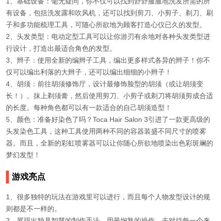
1、基础设备：毫无疑问，你不仅可以找到舒舒服服地洗发所需的所
有设备，包括洗发露和吹风机，还可以找到剪刀、小剪子、剃刀、刷
子和多功能梳理工具，可随心所欲地为顾客打造心仪已久的发型。
2、头发类型：电动定型工具可以让你游刃有余地对各种头发类型进
行设计，打造出最适合角色的发型。
3、辫子：使用全新的编辫子工具，编出更多样式各异的辫子！你不
仅可以编出利落的大辫子，还可以编出细细的小辫子！
4、胡须：前往胡须修饰厅，设计最修饰脸型的胡须（或让胡须变
长！）。抹上剃须膏，然后使用剪刀、小剪子或剃刀将胡须剪成合适
的长度。每种角色都可以有一款适合的自己胡须造型！
5、颜色：准备好染色了吗？Toca Hair Salon 3引进了一款更高级的
头发染色工具，这种工具使用两种不同的容器装盛不同尺寸的喷雾
器。而且，全新的彩虹喷雾器可以让你随心所欲地喷染出色彩斑斓的
梦幻发型！
游戏亮点
1、很多独特的玩法在游戏里可以进行，而且每个人物发型设计的规
则都是不一样的。
2、展现出独具智慧的制作手法，用最娴熟的操作，去对待每一个来