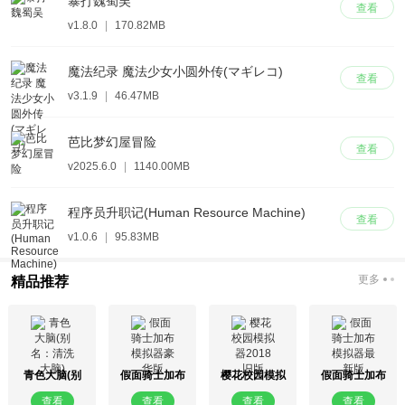
暴打魏蜀吴
查看
v1.8.0
|
170.82MB
魔法纪录 魔法少女小圆外传(マギレコ)
查看
v3.1.9
|
46.47MB
芭比梦幻屋冒险
查看
v2025.6.0
|
1140.00MB
程序员升职记(Human Resource Machine)
查看
v1.0.6
|
95.83MB
更多
精品推荐
青色大脑(别
假面骑士加布
樱花校园模拟
假面骑士加布
名：清洗大脑)
模拟器豪华版
器2018旧版
模拟器最新版
查看
查看
查看
查看