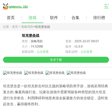
首页
游戏
软件
合集
排行榜
位置：
首页 >
策略塔防
>
坦克堡垒战
坦克堡垒战
类型：
策略塔防
更新：
2025-10-07 09:07
大小：
74.52MB
版本：
v1.0.0
权限说明：
点击查看
隐私说明：
点击查看
安卓下载
坦克堡垒是一款坦克射击对抗主题的策略塔防类手游，游戏采用经典
复古的·像素风格打造。玩家在游戏中需要驾驶各种类型的强大坦克
进行生存射击，利用障碍和地形来游走躲避敌方的攻击锁定，适时发
起攻击，赢得最终胜利。