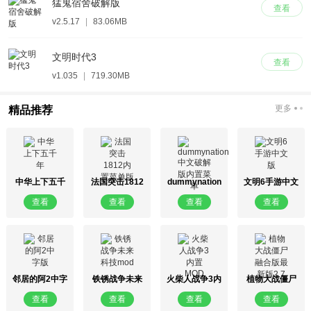
猛鬼宿舍破解版
查看
v2.5.17
|
83.06MB
文明时代3
查看
v1.035
|
719.30MB
更多
精品推荐
中华上下五千
法国突击1812
dummynation
文明6手游中文
年
内置菜单版
中文破解版内
版
查看
查看
查看
查看
置菜单
邻居的阿2中字
铁锈战争未来
火柴人战争3内
植物大战僵尸
版
科技mod
置MOD
融合版最新版
查看
查看
查看
查看
2.7