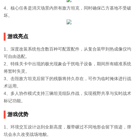
4、核心任务是消灭场景内所有敌方坦克，同时确保己方基地不受破
坏。
游戏亮点
1、深度改装系统包含数百种可配置配件，从复合装甲到热成像仪均
可自由选配。
2、特殊关卡中出现的极光现象会干扰电子设备，期间所有瞄准系统
将暂时失灵。
3、击毁敌方坦克后留下的残骸将持久存在，可作为临时掩体进行战
术运用。
4、多人协作模式支持三辆坦克组队作战，实现视野共享与实时战术
标记功能。
游戏优势
1、环境交互设计达到全新高度，履带碾过不同地形会留下痕迹，弹
坑会永久改变战场地貌。