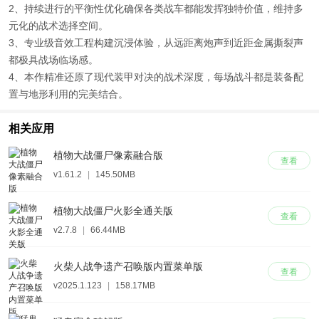
2、持续进行的平衡性优化确保各类战车都能发挥独特价值，维持多
元化的战术选择空间。
3、专业级音效工程构建沉浸体验，从远距离炮声到近距金属撕裂声
都极具战场临场感。
4、本作精准还原了现代装甲对决的战术深度，每场战斗都是装备配
置与地形利用的完美结合。
相关应用
植物大战僵尸像素融合版
查看
v1.61.2
|
145.50MB
植物大战僵尸火影全通关版
查看
v2.7.8
|
66.44MB
火柴人战争遗产召唤版内置菜单版
查看
v2025.1.123
|
158.17MB