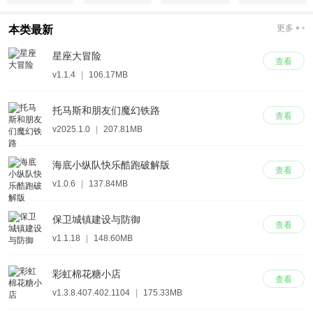
更多
本类最新
星座大冒险
查看
v1.1.4
|
106.17MB
托马斯和朋友们魔幻铁路
查看
v2025.1.0
|
207.81MB
海底小纵队快乐酷跑破解版
查看
v1.0.6
|
137.84MB
保卫城镇建设与防御
查看
v1.1.18
|
148.60MB
彩虹棉花糖小店
查看
v1.3.8.407.402.1104
|
175.33MB