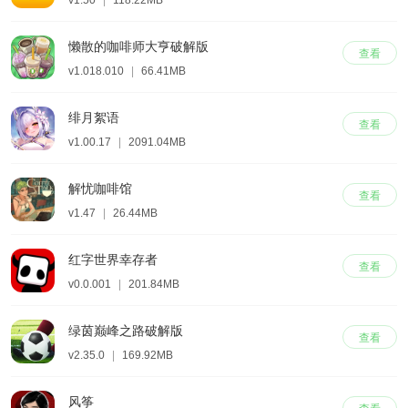
懒散的咖啡师大亨破解版
查看
v1.018.010
|
66.41MB
绯月絮语
查看
v1.00.17
|
2091.04MB
解忧咖啡馆
查看
v1.47
|
26.44MB
红字世界幸存者
查看
v0.0.001
|
201.84MB
绿茵巅峰之路破解版
查看
v2.35.0
|
169.92MB
风筝