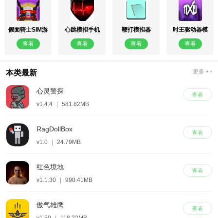
假面骑士SIM游
心跳模拟手机
鞭打模拟器
时王驱动器模
戏
版
拟器豪华版
查看
查看
查看
查看
更多
本类最新
心灵警探
查看
v1.4.4
|
581.82MB
RagDollBox
查看
v1.0
|
24.79MB
红色境地
查看
v1.1.30
|
990.41MB
傲气雄鹰
查看
v1.50
|
118.22MB