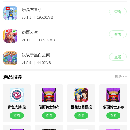
乐高布鲁伊
查看
v5.1.1
|
195.61MB
杰西人生
查看
v1.11.7
|
176.02MB
决战于黑白之间
查看
v1.5.9
|
44.02MB
更多
精品推荐
青色大脑(别
假面骑士加布
樱花校园模拟
假面骑士加布
名：清洗大脑)
模拟器豪华版
器2018旧版
模拟器最新版
查看
查看
查看
查看