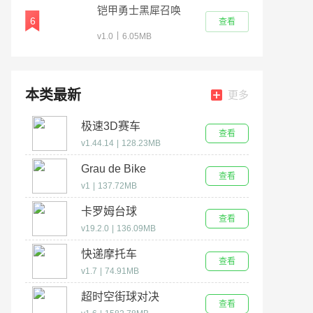
铠甲勇士黑犀召唤
6
查看
器模拟器
|
v1.0
6.05MB
本类最新
更多
极速3D赛车
查看
v1.44.14
|
128.23MB
Grau de Bike
查看
v1
|
137.72MB
卡罗姆台球
查看
v19.2.0
|
136.09MB
快递摩托车
查看
v1.7
|
74.91MB
超时空街球对决
查看