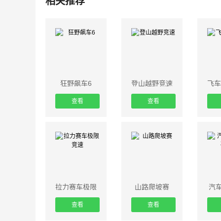
相关推荐
狂野飙车6
登山越野竞速
飞车
查看
查看
拉力赛车极限
山路爬坡赛
汽
竞速
查看
查看