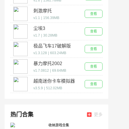
v1.6
|
1582.78MB
刺激摩托
查看
v1.1
|
156.39MB
尘埃3
查看
v1.7
|
30.28MB
极品飞车17破解版
查看
v1.3.128
|
603.24MB
暴力摩托2002
查看
v1.7.0812
|
69.64MB
越南迷你卡车模拟器
查看
v3.5.9
|
512.02MB
热门合集
更多