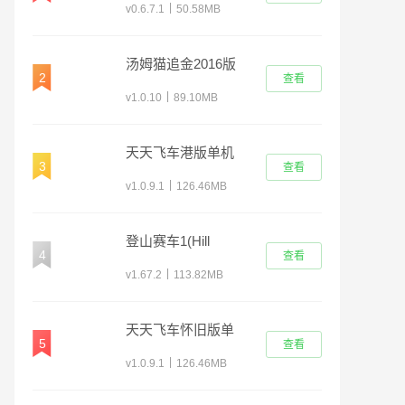
|
v0.6.7.1
50.58MB
汤姆猫追金2016版
2
查看
|
v1.0.10
89.10MB
天天飞车港版单机
3
查看
版
|
v1.0.9.1
126.46MB
登山赛车1(Hill
4
查看
Climb Racing)
|
v1.67.2
113.82MB
天天飞车怀旧版单
5
查看
机版
|
v1.0.9.1
126.46MB