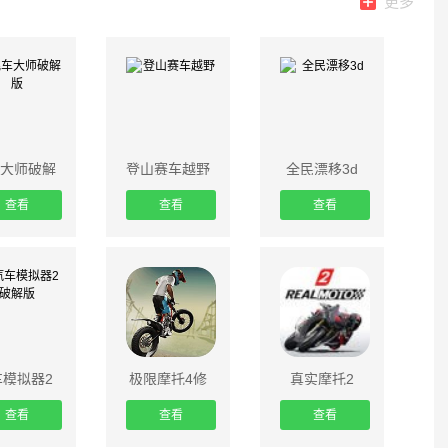
更多
大师破解
登山赛车越野
全民漂移3d
版
查看
查看
查看
车模拟器2
极限摩托4修
真实摩托2
破解版
改版
查看
查看
查看