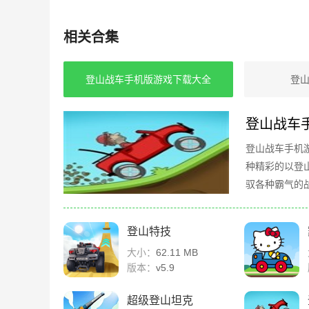
相关合集
登山战车手机版游戏下载大全
登
登山战车
登山战车手机
种精彩的以登
驭各种霸气的
体验的经典游
登山特技
大小：
62.11 MB
版本：
v5.9
超级登山坦克