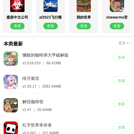
瘟疫中文公司
af2023飞行模
我的世界
shawarma官
拟器
0.15.4
方正版
查看
查看
查看
查看
更多
本类最新
懒散的咖啡师大亨破解版
查看
v1.018.010
|
66.41MB
绯月絮语
查看
v1.00.17
|
2091.04MB
解忧咖啡馆
查看
v1.47
|
26.44MB
红字世界幸存者
查看
v0.0.001
|
201.84MB