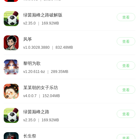
绿茵巅峰之路破解版
查看
v2.35.0
|
169.92MB
风筝
查看
v1.0.3028.3880
|
832.48MB
黎明为歌
查看
v1.20.611-bz
|
289.35MB
某某朝的女子乐坊
查看
v4.0.0.7
|
152.04MB
绿茵巅峰之路
查看
v2.35.0
|
169.92MB
长生祭
查看