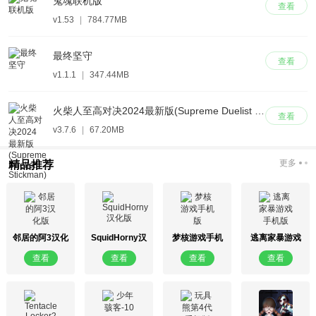
鬼魂联机版
查看
v1.53
|
784.77MB
最终坚守
查看
v1.1.1
|
347.44MB
火柴人至高对决2024最新版(Supreme Duelist Stickman)
查看
v3.7.6
|
67.20MB
更多
精品推荐
邻居的阿3汉化
SquidHorny汉
梦核游戏手机
逃离家暴游戏
版
化版
版
手机版
查看
查看
查看
查看