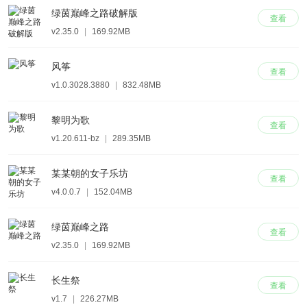
绿茵巅峰之路破解版
查看
v2.35.0
|
169.92MB
风筝
查看
v1.0.3028.3880
|
832.48MB
黎明为歌
查看
v1.20.611-bz
|
289.35MB
某某朝的女子乐坊
查看
v4.0.0.7
|
152.04MB
绿茵巅峰之路
查看
v2.35.0
|
169.92MB
长生祭
查看
v1.7
|
226.27MB