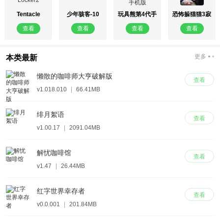
Tentacle
少年骇客-10
玩具熊第4代手
恐怖躲猫猫3寂
Locker2
机版
灭遗迹
查看
查看
查看
查看
更多
本类最新
懒散的咖啡师大亨破解版
查看
v1.018.010
|
66.41MB
绯月絮语
查看
v1.00.17
|
2091.04MB
解忧咖啡馆
查看
v1.47
|
26.44MB
红字世界幸存者
查看
v0.0.001
|
201.84MB