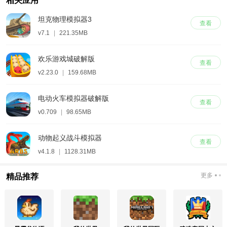
相关应用
坦克物理模拟器3
查看
v7.1
|
221.35MB
欢乐游戏城破解版
查看
v2.23.0
|
159.68MB
电动火车模拟器破解版
查看
v0.709
|
98.65MB
动物起义战斗模拟器
查看
v4.1.8
|
1128.31MB
更多
精品推荐