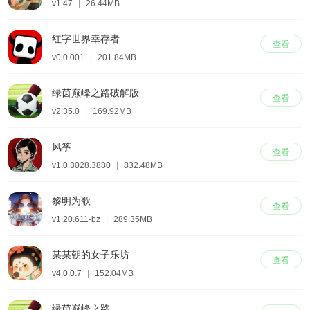
v1.47
|
26.44MB
红字世界幸存者
查看
v0.0.001
|
201.84MB
绿茵巅峰之路破解版
查看
v2.35.0
|
169.92MB
风筝
查看
v1.0.3028.3880
|
832.48MB
黎明为歌
查看
v1.20.611-bz
|
289.35MB
某某朝的女子乐坊
查看
v4.0.0.7
|
152.04MB
绿茵巅峰之路