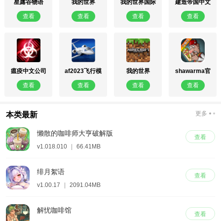
星露谷物语
我的世界
我的世界国际
建造帝国中文
1.6.9手机版
1.21.5
服(Minecraft)
版
查看
查看
查看
查看
瘟疫中文公司
af2023飞行模
我的世界
shawarma官
拟器
0.15.4
方正版
查看
查看
查看
查看
更多
本类最新
懒散的咖啡师大亨破解版
查看
v1.018.010
|
66.41MB
绯月絮语
查看
v1.00.17
|
2091.04MB
解忧咖啡馆
查看