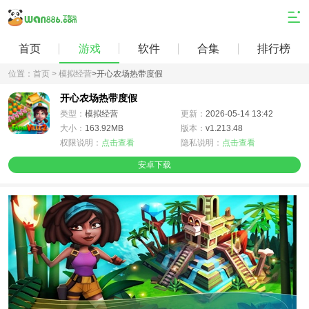
首页
游戏
软件
合集
排行榜
位置：
首页 >
模拟经营
>
开心农场热带度假
开心农场热带度假
类型：
模拟经营
更新：
2026-05-14 13:42
大小：
163.92MB
版本：
v1.213.48
权限说明：
点击查看
隐私说明：
点击查看
安卓下载